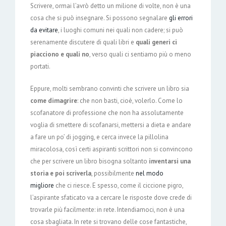
Scrivere, ormai l’avrò detto un milione di volte, non è una
cosa che si può insegnare. Si possono segnalare
gli errori
da evitare
, i luoghi comuni nei quali non cadere; si può
serenamente discutere di quali libri e
quali generi ci
piacciono e quali no
, verso quali ci sentiamo più o meno
portati.
Eppure, molti sembrano convinti che scrivere un libro sia
come dimagrire
: che non basti, cioè, volerlo. Come lo
scofanatore di professione che non ha assolutamente
voglia di smettere di scofanarsi, mettersi a dieta e andare
a fare un po’ di jogging, e cerca invece la pillolina
miracolosa, così certi aspiranti scrittori non si convincono
che per scrivere un libro bisogna soltanto
inventarsi una
storia e poi scriverla
, possibilmente
nel modo
migliore
che ci riesce. E spesso, come il ciccione pigro,
l’aspirante sfaticato va a cercare le risposte dove crede di
trovarle più facilmente: in rete. Intendiamoci, non è una
cosa sbagliata. In rete si trovano delle cose fantastiche,