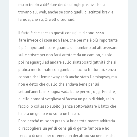
ma io tendo a diffidare dei decaloghi positivi che si
trovano sul web, anche se sono quelli di scrittori bravi e
famosi, che so, Orwell o Leonard.
Il fatto è che spesso questi consigli ti dicono
cosa
fare invece di cosa non fare
, che per me è più importante:
è più importante consigliare a un bambino ad attraversare
sulle strisce per non farsi arrotare da un camion, e solo
poi insegnargli ad andare sullo skateboard (attività che si
pratica molto male con gambe e bacino fratturati). Senza
contare che Hemingway sarà anche stato Hemingway, ma
non è detto che quello che andava bene per lui
settant’anni fa in Spagna vada bene per voi, oggi. Per dire,
quello come si svegliava si faceva un paio di drink, se lo
faccio io collasso subito (senza sottovalutare il fatto che
lui era un genio e io sono un fesso).
Ecco perché mi sono preso la briga totalmente arbitraria
di raccogliere
un po’ di consigli
di gente famosa e ho
cercato di unirli per ottenere un decalogo sui generis che