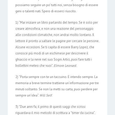
possiamo seguire un po’ tutti noi, senza bisogno di essere
geni o talenti nati. Spero di esserci riuscito.
1) “Mai iniziare un libro parlando del tempo. Se è solo per
creare atmosfera, e non una reazione del personaggio
alle condizioni climatiche, non andrai molto lontano. Il
lettore è pronto a saltare le pagine per cercare le persone.
Alcune eccezioni. Se ti capita di essere Barry Lopez, che
conosce più modi di un eschimese per descrivere il
ghiaccio e la neve nel suo Sogni Artici, puoi fare tutti i
bollettini meteo che vuoi”.
Elmore Leonard
.
2) “Porta sempre con te un taccuino. E intendo sempre. La
memoria a breve termine trattiene un’informazione per tre
minuti soltanto. Se non la metti su carta, puoi perdere per
sempre un’idea”.
Will Self
.
3) “Due anni fa, il primo di questi saggi che scrissi
riguardava il mio metodo di scrittura a “timer da cucina”.