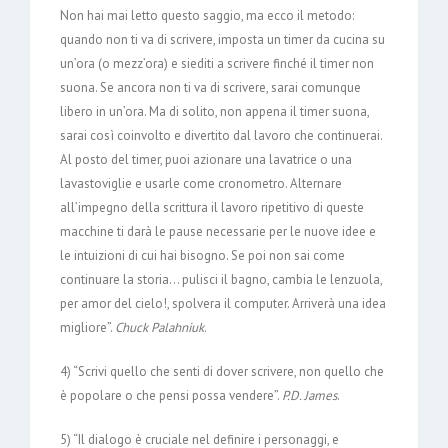
Non hai mai letto questo saggio, ma ecco il metodo:
quando non ti va di scrivere, imposta un timer da cucina su
un’ora (o mezz’ora) e siediti a scrivere finché il timer non
suona. Se ancora non ti va di scrivere, sarai comunque
libero in un’ora. Ma di solito, non appena il timer suona,
sarai così coinvolto e divertito dal lavoro che continuerai.
Al posto del timer, puoi azionare una lavatrice o una
lavastoviglie e usarle come cronometro. Alternare
all’impegno della scrittura il lavoro ripetitivo di queste
macchine ti darà le pause necessarie per le nuove idee e
le intuizioni di cui hai bisogno. Se poi non sai come
continuare la storia… pulisci il bagno, cambia le lenzuola,
per amor del cielo!, spolvera il computer. Arriverà una idea
migliore”.
Chuck Palahniuk
.
4) “Scrivi quello che senti di dover scrivere, non quello che
è popolare o che pensi possa vendere”.
P.D. James
.
5) “Il dialogo è cruciale nel definire i personaggi, e