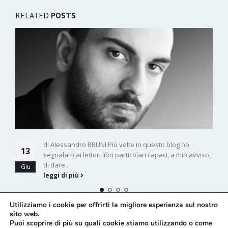
RELATED
POSTS
Vi racconto la mia storia. Ecco pe
 questo blog ho
18
cominciato a scrivere
ri capaci, a mio avviso,
Apr
di Alessandro CORDIALI Questa è la mi
storia di un ragazzo semplice. Non sono
momento...
leggi di più
Utilizziamo i cookie per offrirti la migliore esperienza sul nostro
sito web.
Puoi scoprire di più su quali cookie stiamo utilizzando o come