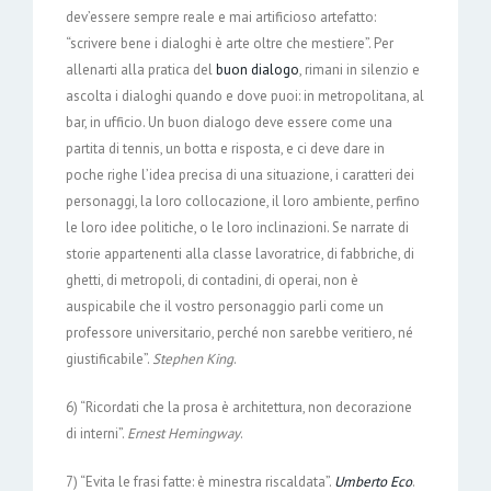
dev’essere sempre reale e mai artificioso artefatto:
“scrivere bene i dialoghi è arte oltre che mestiere”. Per
allenarti alla pratica del
buon dialogo
, rimani in silenzio e
ascolta i dialoghi quando e dove puoi: in metropolitana, al
bar, in ufficio. Un buon dialogo deve essere come una
partita di tennis, un botta e risposta, e ci deve dare in
poche righe l’idea precisa di una situazione, i caratteri dei
personaggi, la loro collocazione, il loro ambiente, perfino
le loro idee politiche, o le loro inclinazioni. Se narrate di
storie appartenenti alla classe lavoratrice, di fabbriche, di
ghetti, di metropoli, di contadini, di operai, non è
auspicabile che il vostro personaggio parli come un
professore universitario, perché non sarebbe veritiero, né
giustificabile”.
Stephen King
.
6) “Ricordati che la prosa è architettura, non decorazione
di interni”.
Ernest Hemingway
.
7) “Evita le frasi fatte: è minestra riscaldata”.
Umberto Eco
.